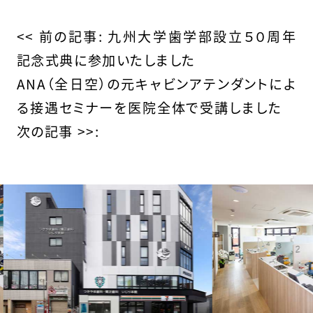
そ
の
<< 前の記事:
九州大学歯学部設立５０周年
記念式典に参加いたしました
他
ANA（全日空）の元キャビンアテンダントによ
の
る接遇セミナーを医院全体で受講しました
次の記事 >>:
投
稿