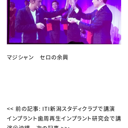
マジシャン セロの余興
そ
の
<< 前の記事:
ITI新潟スタディクラブで講演
インプラント歯周再生インプラント研究会で講
他
演＠沖縄
次の記事 >>: