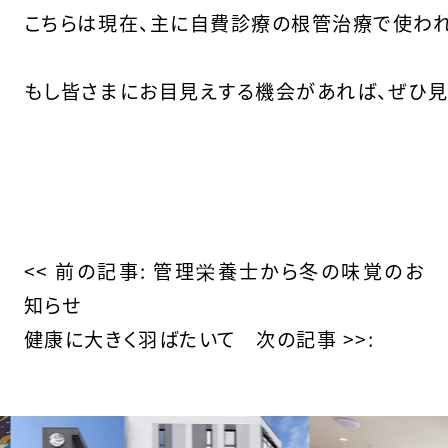
こちらは現在、主に自費診療の根管治療で使われて
もし皆さまにお目見えする機会があれば、ぜひ見
そ
の
<< 前の記事:
管理栄養士から冬の味覚のお
知らせ
他
健康に大きく羽ばたいて
次の記事 >>:
の
投