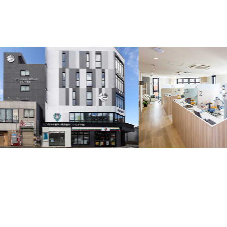
の
投
稿