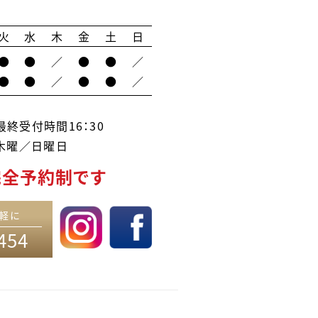
火
水
木
金
土
日
●
●
／
●
●
／
●
●
／
●
●
／
終受付時間16：30
木曜／日曜日
完全予約制です
軽に
454