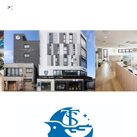
投
>:
稿