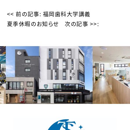
の
<< 前の記事:
福岡歯科大学講義
夏季休暇のお知らせ
次の記事 >>:
他
の
投
稿