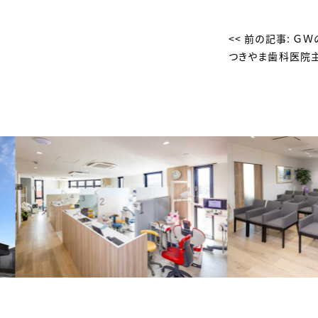
そ
の
<< 前の記事:
ＧＷ
つきやま歯科医院
他
の
投
稿