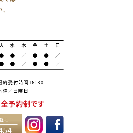
い、
火
水
木
金
土
日
●
●
／
●
●
／
●
●
／
●
●
／
終受付時間16：30
木曜／日曜日
完全予約制です
軽に
454