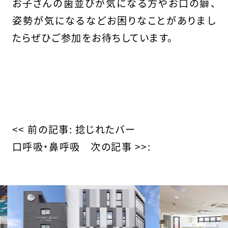
お子さんの歯並びが気になる方やお口の癖、
姿勢が気になるなどお困りなことがありまし
たらぜひご参加をお待ちしています。
そ
の
<< 前の記事:
捻じれたバー
口呼吸・鼻呼吸
次の記事 >>:
他
の
投