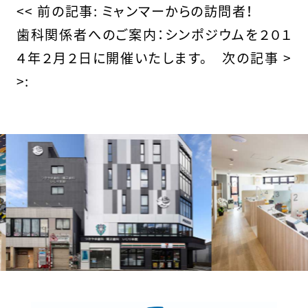
の
<< 前の記事:
ミャンマーからの訪問者！
歯科関係者へのご案内：シンポジウムを２０１
他
４年２月２日に開催いたします。
次の記事 >
の
>:
投
稿